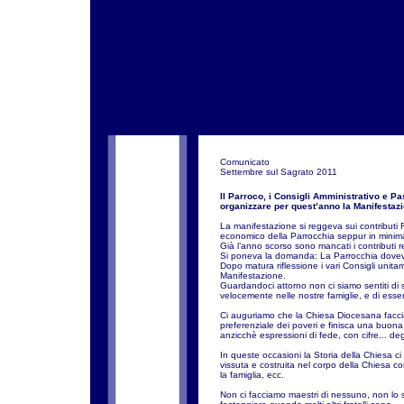
Comunicato
Settembre sul Sagrato 2011
Il Parroco, i Consigli Amministrativo e 
organizzare per quest’anno la Manifestazi
La manifestazione si reggeva sui contributi 
economico della Parrocchia seppur in minim
Già l’anno scorso sono mancati i contributi 
Si poneva la domanda: La Parrocchia dovev
Dopo matura riflessione i vari Consigli unit
Manifestazione.
Guardandoci attorno non ci siamo sentiti di
velocemente nelle nostre famiglie, e di essere
Ci auguriamo che la Chiesa Diocesana faccia
preferenziale dei poveri e finisca una buona
anzicchè espressioni di fede, con cifre... de
In queste occasioni la Storia della Chiesa c
vissuta e costruita nel corpo della Chiesa con
la famiglia, ecc.
Non ci facciamo maestri di nessuno, non lo 