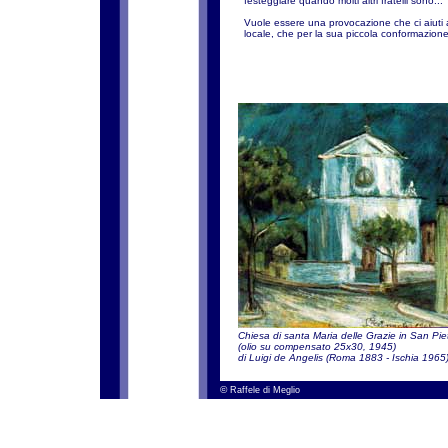
festeggiare quando molti altri fratelli sono...
Vuole essere una provocazione che ci aiuti a
locale, che per la sua piccola conformazion
Chiesa di santa Maria delle Grazie in San Pie
(olio su compensato 25x30, 1945)
di Luigi de Angelis (Roma 1883 - Ischia 1965
©
Raffele di Meglio